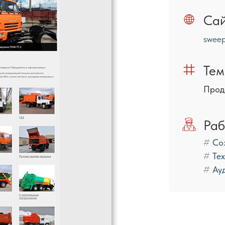
Са
sweep
Тем
Прод
Раб
Со
Те
Ау