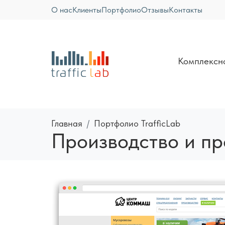
О нас
Клиенты
Портфолио
Отзывы
Контакты
Комплексн
Главная
Портфолио TrafficLab
Производство и п