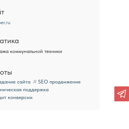
йт
er.ru
атика
ажа коммунальной техники
оты
здание сайта
SEO продвижение
хническая поддержка
дит конверсии